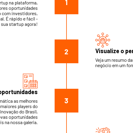
1
rtup na plataforma,
ores oportunidades
p com investidores,
l. É rápido e fácil -
 sua startup agora!
2
Visualize o pe
Veja um resumo das
negócio em um form
oportunidades
3
mática as melhores
maiores players do
novação do Brasil,
novas oportunidades
is na nossa galeria.