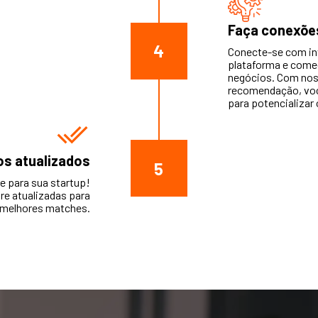
Faça conexõe
4
Conecte-se com in
plataforma e come
negócios. Com nos
recomendação, voc
para potencializar
s atualizados
5
 para sua startup!
e atualizadas para
 melhores matches.