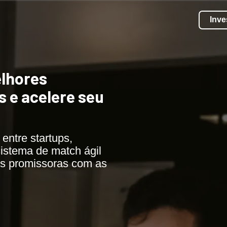
Inve
elhores
 e acelere seu
entre startups,
istema de match ágil
ps promissoras com as